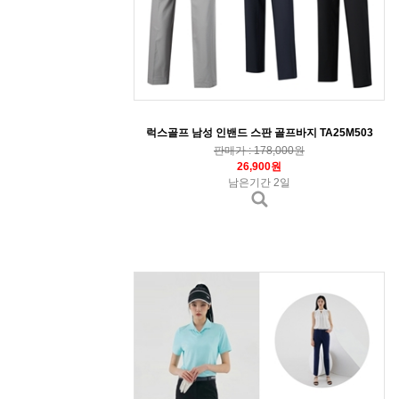
럭스골프 남성 인밴드 스판 골프바지 TA25M503
판매가 : 178,000원
26,900원
남은기간 2일