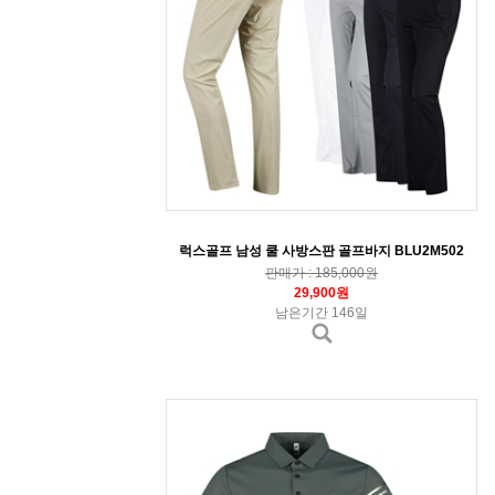
럭스골프 남성 쿨 사방스판 골프바지 BLU2M502
판매가 : 185,000원
29,900원
남은기간 146일