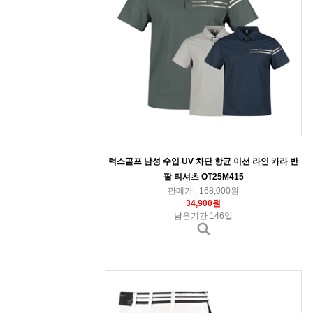
럭스골프 남성 수입 UV 차단 항균 이선 라인 카라 반
팔 티셔츠 OT25M415
판매가 : 168,000원
34,900원
남은기간 146일