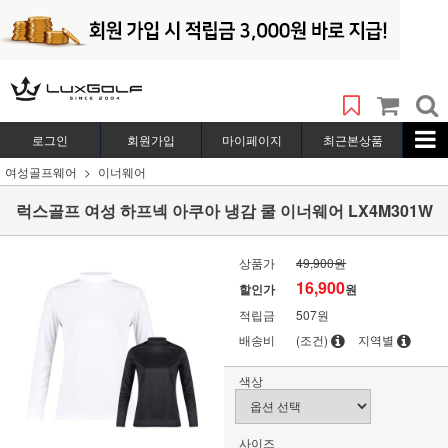
로그인
회원가입
마이페이지
최근본상품
여성골프웨어
이너웨어
럭스골프 여성 하프넥 아쿠아 냉감 쿨 이너웨어 LX4M301W
상품가
49,900원
16,900
할인가
원
적립금
507원
배송비
(조건)
지역별
색상
사이즈