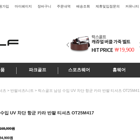
원가입
마이페이지
장바구니
주문내역
배송조회
제휴및입점문의
커뮤니티
용품
파크골프
스포츠웨어
홈웨어
>
> 럭스골프 남성 수입 UV 차단 항균 카라 반팔 티셔츠 OT25M41
셔츠
반팔셔츠/니트
수입 UV 차단 항균 카라 반팔 티셔츠 OT25M417
168,000원
84,900원