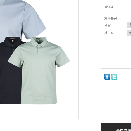
적립금
기본옵션
색상
사이즈
바로구