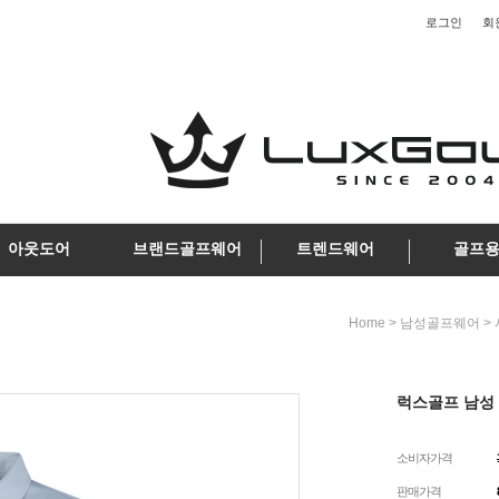
로그인
회
아웃도어
브랜드골프웨어
트렌드웨어
골프
>
>
Home
남성골프웨어
럭스골프 남성 
소비자가격
판매가격