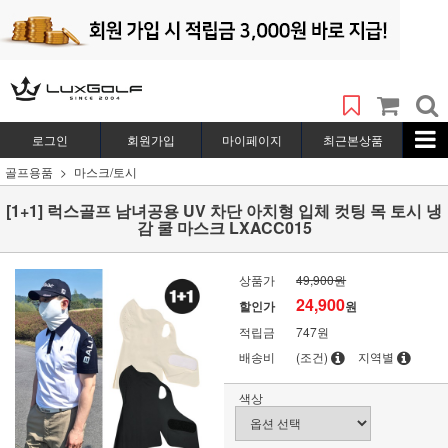
로그인
회원가입
마이페이지
최근본상품
골프용품
마스크/토시
[1+1] 럭스골프 남녀공용 UV 차단 아치형 입체 컷팅 목 토시 냉
감 쿨 마스크 LXACC015
상품가
49,900원
24,900
할인가
원
적립금
747원
배송비
(조건)
지역별
색상