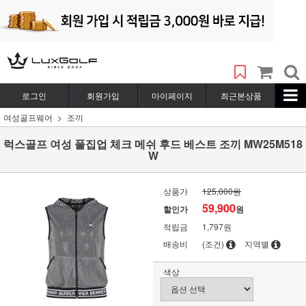
로그인
회원가입
마이페이지
최근본상품
여성골프웨어
조끼
럭스골프 여성 풀집업 체크 메쉬 후드 베스트 조끼 MW25M518
W
상품가
125,000원
59,900
할인가
원
적립금
1,797원
배송비
(조건)
지역별
색상