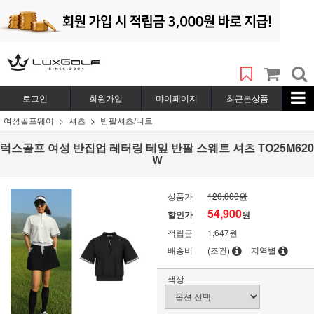
로그인
회원가입
마이페이지
최근본상품
여성골프웨어
셔츠
반팔셔츠/니트
럭스골프 여성 반집업 레터링 테잎 반팔 스웨트 셔츠 TO25M620
W
상품가
120,000원
54,900
할인가
원
적립금
1,647원
배송비
(조건)
지역별
색상