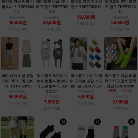
포인트 타공 카라 반
레이트핏 심플 이너
포인트 카고 부츠컷
레이트핏 후다 포인
팔 티셔츠 TBFTS62
카고 팬츠 TBFPT62
팬츠 TBFPT62010
트 팬츠 TBFPT620
001
012
13
89,900원
59,900원
89,900원
89,900원
89,900원
49,900원
59,900원
59,900원
1,797원 적립
1,497원 적립
1,797원 적립
1,797원 적립
테디베어 여성 유틸
럭스골프 8가지 기
럭스골프 아이스 메
럭스골프 여성 버블
리티 와이드핏 반바
능 디봇툴 디봇수리
쉬 포터블 냉감 스포
텍스처 포인트 중목
지 TBFPT62015
기 그린보수기 LXA
츠타올 LXACC027
양말 LXACC030
CC031
89,900원
29,900원
59,900원
6,900원
19,900원
19,900원
7,900원
3,900원
1,797원 적립
207원 적립
237원 적립
117원 적립