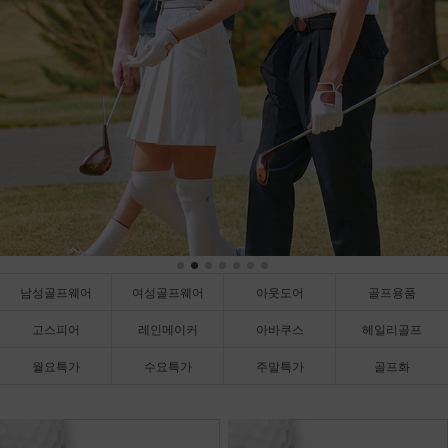
남성골프웨어
여성골프웨어
아웃도어
골프용품
고스피어
레인메이커
아바쿠스
헤일리골프
월요특가
수요특가
주말특가
골프화