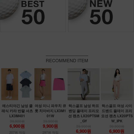
RECOMMEND ITEM
에스티야긴 남성 클
여성 미니 파우치 큐
럭스골프 남성 하프
럭스골프 여성 사이
래식 카라 반팔 셔츠
롯 치마바지 LX3M1
밴딩 올데이 프리모
드밴드 올데이 프리
LX3M401
01W
션 팬츠 LX20PTSM
모션 팬츠 LX20PTS
_GY
W_IPK
39,900원
39,900원
6,900원
9,900원
39,900원
39,900원
6,900원
6,900원
207원 적립
297원 적립