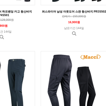
어 하프밴딩 카고 등산바지
퍼스파이어 남성 아웃도어 스판 등산바지 PR3S50
4S501
판매가 : 159,000원
128,000원
16,900원
,900원
남은기간 144일
간 144일