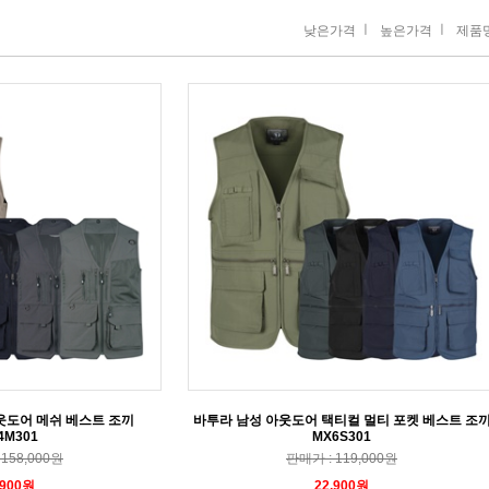
ㅣ
ㅣ
낮은가격
높은가격
제품
웃도어 메쉬 베스트 조끼
바투라 남성 아웃도어 택티컬 멀티 포켓 베스트 조
4M301
MX6S301
158,000원
판매가 : 119,000원
,900원
22,900원