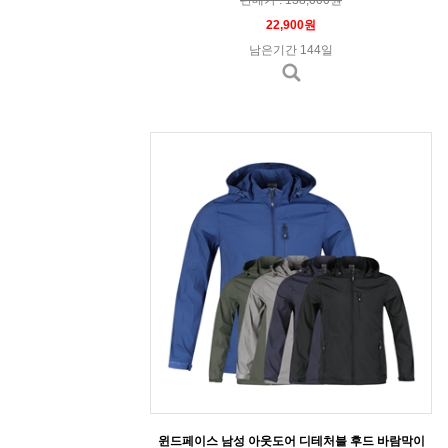
22,900원
남은기간 144일
윈드페이스 남성 아웃도어 디테처블 후드 바람막이