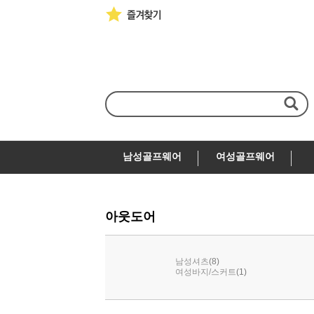
남성골프웨어
여성골프웨어
아웃도어
(8)
남성셔츠
(1)
여성바지/스커트