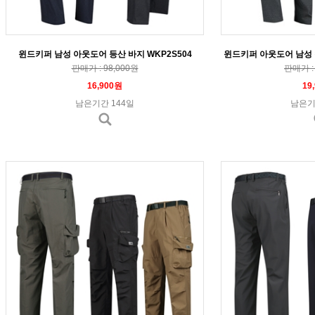
윈드키퍼 남성 아웃도어 등산 바지 WKP2S504
윈드키퍼 아웃도어 남성 캠
판매가 : 98,000원
판매가 : 
16,900원
19
남은기간 144일
남은기