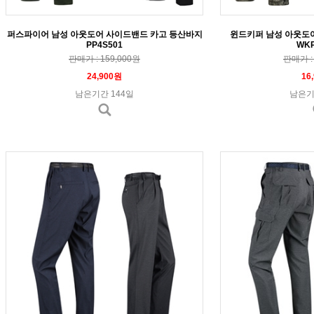
퍼스파이어 남성 아웃도어 사이드밴드 카고 등산바지
윈드키퍼 남성 아웃도
PP4S501
WKP
판매가 : 159,000원
판매가 : 
24,900원
16
남은기간 144일
남은기