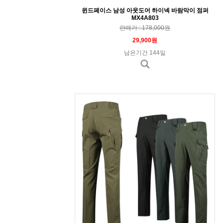
윈드페이스 남성 아웃도어 하이넥 바람막이 점퍼
MX4A803
판매가 : 178,000원
29,900원
남은기간 144일