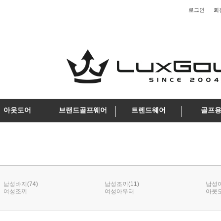
로그인
회
아웃도어
브랜드골프웨어
트렌드웨어
골프
(74)
(11)
남성바지
남성조끼
남성
여성조끼
여성아우터
아웃