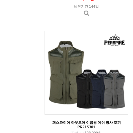
남은기간 144일
퍼스파이어 아웃도어 여름용 메쉬 망사 조끼
PR21S301
판매가 : 138,000원