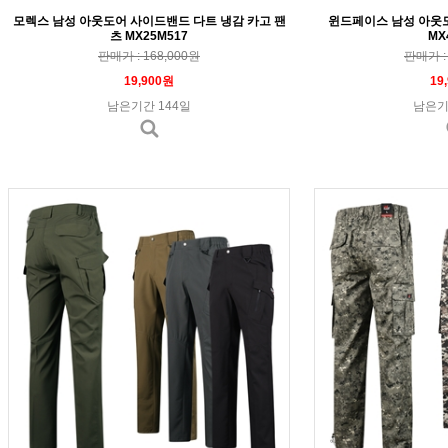
모렉스 남성 아웃도어 사이드밴드 다트 냉감 카고 팬
윈드페이스 남성 아웃
츠 MX25M517
MX
판매가 : 168,000원
판매가 : 
19,900원
19
남은기간 144일
남은기