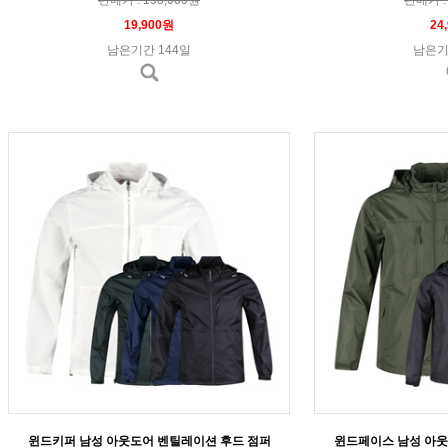
19,900원
24
남은기간 144일
남은기
윈드키퍼 남성 아웃도어 벤틸레이션 후드 점퍼
윈드페이스 남성 아웃