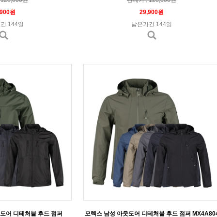
,900원
29,900원
간 144일
남은기간 144일
도어 디테처블 후드 점퍼
모렉스 남성 아웃도어 디테처블 후드 점퍼 MX4A80