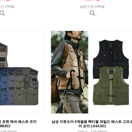
간 144일
남은기간 144일
 포켓 메쉬 베스트 조끼
남성 아웃도어 4계절용 택티컬 와일드 베스트 고프
4M303
어 조끼 LX4A301
128,000원
판매가 : 128,000원