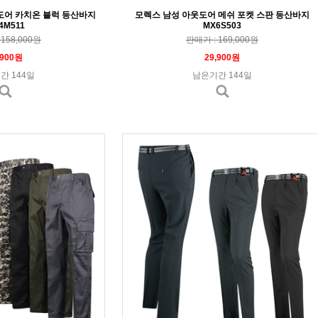
도어 카치온 블럭 등산바지
모렉스 남성 아웃도어 메쉬 포켓 스판 등산바지
4M511
MX6S503
158,000원
판매가 : 169,000원
,900원
29,900원
간 144일
남은기간 144일