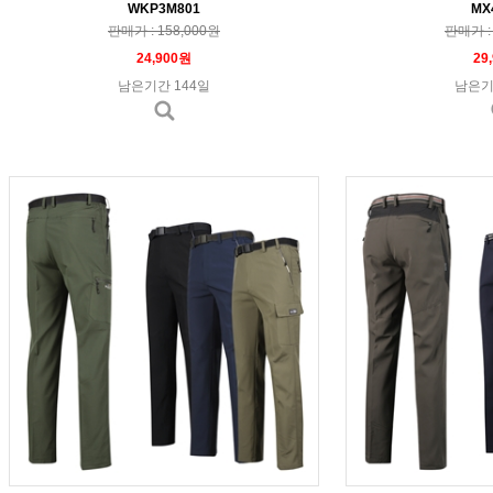
WKP3M801
MX
판매가 : 158,000원
판매가 : 
24,900원
29
남은기간 144일
남은기