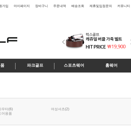
원가입
마이페이지
장바구니
주문내역
배송조회
제휴및입점문의
커뮤니티
용품
파크골프
스포츠웨어
홈웨어
(6)
(2)
아우터
여성셔츠
도어용품