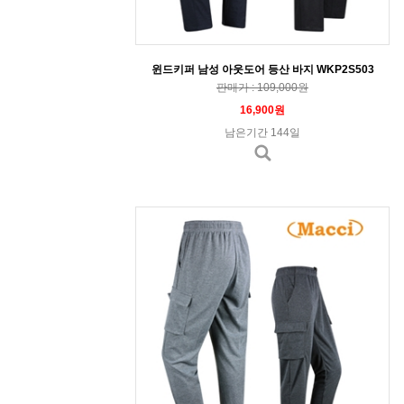
윈드키퍼 남성 아웃도어 등산 바지 WKP2S503
판매가 : 109,000원
16,900원
남은기간 144일