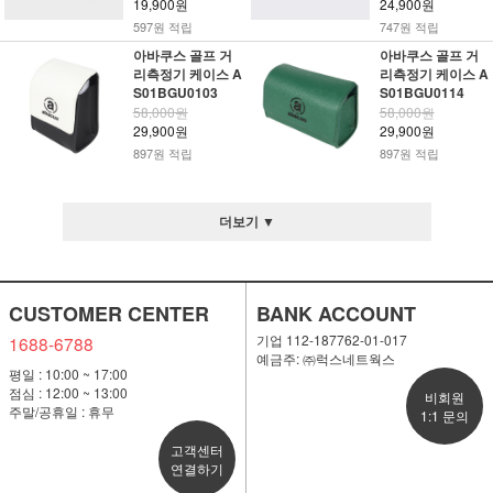
19,900원
24,900원
597원 적립
747원 적립
아바쿠스 골프 거
아바쿠스 골프 거
리측정기 케이스 A
리측정기 케이스 A
S01BGU0103
S01BGU0114
58,000원
58,000원
29,900원
29,900원
897원 적립
897원 적립
더보기 ▼
CUSTOMER CENTER
BANK ACCOUNT
기업 112-187762-01-017
1688-6788
예금주: ㈜럭스네트웍스
평일 : 10:00 ~ 17:00
점심 : 12:00 ~ 13:00
비회원
주말/공휴일 : 휴무
1:1 문의
고객센터
연결하기