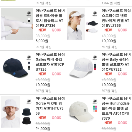
897원 적립
1,347원 적립
아바쿠스골프 남녀
아바쿠스골프 여성
공용 드라이쿨 팔
스트라이프 밴드
토시 암슬리브 AT
썬바이저 썬캡 AT
01PSU7336
01SVL7355
38,000원
48,000원
6,900원
19,900원
207원 적립
597원 적립
아바쿠스골프 남성
아바쿠스골프 남녀
Gailes 메쉬 볼캡
공용 Bally 클래식
골프모자 AT01CP
볼캡 골프모자 AT
U7325
01CPU7322
48,000원
48,000원
19,900원
19,900원
597원 적립
597원 적립
아바쿠스골프 남성
아바쿠스골프 남녀
Gorce 버킷햇 벙
공용 Huntingdale
거지 AT01HTU73
드라이쿨 볼캡 골
58
프모자 AT01CPU
7370
58,000원
24,900원
58,000원