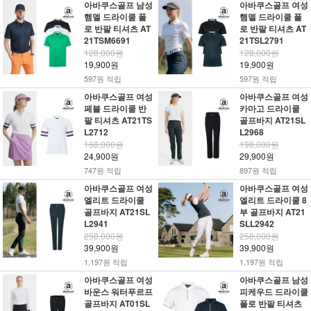
아바쿠스골프 남성
아바쿠스골프 여성
햄멜 드라이쿨 폴
햄멜 드라이쿨 폴
로 반팔 티셔츠 AT
로 반팔 티셔츠 AT
21TSM6691
21TSL2791
128,000원
128,000원
19,900원
19,900원
597원 적립
597원 적립
아바쿠스골프 여성
아바쿠스골프 여성
페블 드라이쿨 반
카마고 드라이쿨
팔 티셔츠 AT21TS
골프바지 AT21SL
L2712
L2968
168,000원
198,000원
24,900원
29,900원
747원 적립
897원 적립
아바쿠스골프 여성
아바쿠스골프 여성
엘리트 드라이쿨
엘리트 드라이쿨 8
골프바지 AT21SL
부 골프바지 AT21
L2941
SLL2942
258,000원
258,000원
39,900원
39,900원
1,197원 적립
1,197원 적립
아바쿠스골프 여성
아바쿠스골프 남성
바운스 워터푸르프
피케우드 드라이쿨
골프바지 AT01SL
폴로 반팔 티셔츠