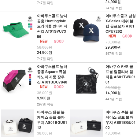
24,900원
747원 적립
747원 적립
아바쿠스골프 남녀
아바쿠스골프 남성
공용 Huntingdale
X-Series 메쉬 볼
드라이쿨 썬바이저
캡 골프모자 AT01
썬캡 AT01SVU73
CPU7262
56
78,000원
58,000원
29,900원
24,900원
897원 적립
747원 적립
아바쿠스골프 남녀
아바쿠스 카모 골
공용 Square 듀얼
프볼 릴클리너 릴
캐노피 자동 장우
타올 AS01TWU01
산 AT01UBU7840
01
25,000원
38,000원
14,900원
9,900원
447원 적립
297원 적립
아바쿠스 원볼 볼
아바쿠스 투볼 볼
케이스 골프 볼파
케이스 골프 볼파
우치 AS01BGU01
우치 AS01BGU01
12
02
38,000원
48,000원