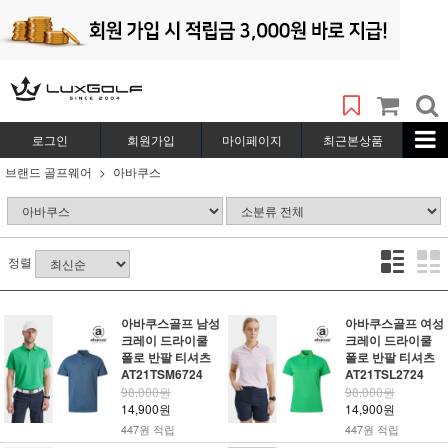
로그인
회원가입
마이페이지
최근본상품
브랜드 골프웨어
아바쿠스
정렬
아바쿠스골프 남성
아바쿠스골프 여성
크레이 드라이쿨
크레이 드라이쿨
폴로 반팔 티셔츠
폴로 반팔 티셔츠
AT21TSM6724
AT21TSL2724
98,000원
98,000원
14,900원
14,900원
447원 적립
447원 적립