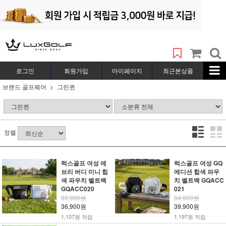
로그인
회원가입
마이페이지
최근본상품
브랜드 골프웨어
그린퀸
정렬
럭스골프 여성 에
럭스골프 여성 GQ
브리 버디 미니 힙
에디션 힙색 파우
색 파우치 벨트백
치 벨트백 GQACC
GQACC020
021
89,900원
94,900원
36,900원
39,900원
1,107원 적립
1,197원 적립