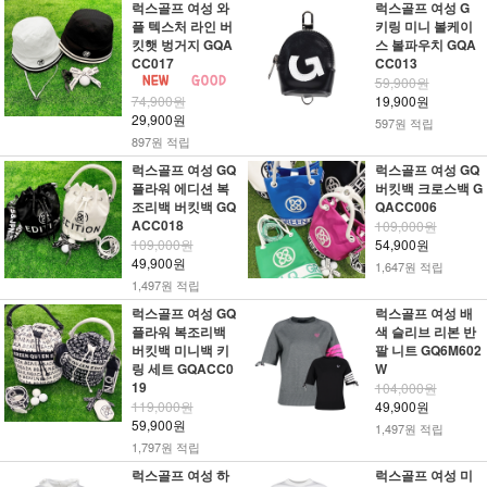
럭스골프 여성 와
럭스골프 여성 G
플 텍스처 라인 버
키링 미니 볼케이
킷햇 벙거지 GQA
스 볼파우치 GQA
CC017
CC013
59,900원
74,900원
19,900원
29,900원
597원 적립
897원 적립
럭스골프 여성 GQ
럭스골프 여성 GQ
플라워 에디션 복
버킷백 크로스백 G
조리백 버킷백 GQ
QACC006
ACC018
109,000원
109,000원
54,900원
49,900원
1,647원 적립
1,497원 적립
럭스골프 여성 GQ
럭스골프 여성 배
플라워 복조리백
색 슬리브 리본 반
버킷백 미니백 키
팔 니트 GQ6M602
링 세트 GQACC0
W
19
104,000원
119,000원
49,900원
59,900원
1,497원 적립
1,797원 적립
럭스골프 여성 하
럭스골프 여성 미