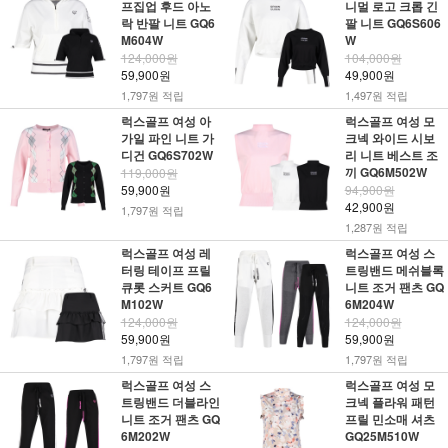
프집업 후드 아노
니멀 로고 크롭 긴
락 반팔 니트 GQ6
팔 니트 GQ6S606
M604W
W
124,000원
104,000원
59,900원
49,900원
1,797원 적립
1,497원 적립
럭스골프 여성 아
럭스골프 여성 모
가일 파인 니트 가
크넥 와이드 시보
디건 GQ6S702W
리 니트 베스트 조
끼 GQ6M502W
119,000원
59,900원
94,900원
42,900원
1,797원 적립
1,287원 적립
럭스골프 여성 레
럭스골프 여성 스
터링 테이프 프릴
트링밴드 메쉬블록
큐롯 스커트 GQ6
니트 조거 팬츠 GQ
M102W
6M204W
124,000원
124,000원
59,900원
59,900원
1,797원 적립
1,797원 적립
럭스골프 여성 스
럭스골프 여성 모
트링밴드 더블라인
크넥 플라워 패턴
니트 조거 팬츠 GQ
프릴 민소매 셔츠
6M202W
GQ25M510W