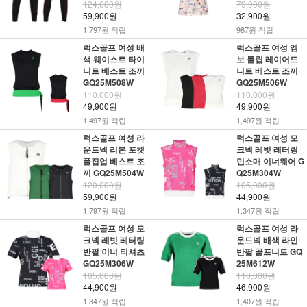
124,000원
79,900원
59,900원
32,900원
1,797원 적립
987원 적립
럭스골프 여성 배
럭스골프 여성 엠
색 웨이스트 타이
보 튤립 레이어드
니트 베스트 조끼
니트 베스트 조끼
GQ25M508W
GQ25M506W
110,000원
110,000원
49,900원
49,900원
1,497원 적립
1,497원 적립
럭스골프 여성 라
럭스골프 여성 모
운드넥 리본 포켓
크넥 레빗 레터링
풀집업 베스트 조
민소매 이너웨어 G
끼 GQ25M504W
Q25M304W
120,000원
105,000원
59,900원
44,900원
1,797원 적립
1,347원 적립
럭스골프 여성 모
럭스골프 여성 라
크넥 레빗 레터링
운드넥 배색 라인
반팔 이너 티셔츠
반팔 골프니트 GQ
GQ25M306W
25M612W
105,000원
110,000원
44,900원
46,900원
1,347원 적립
1,407원 적립