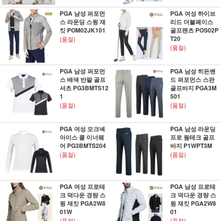
PGA 남성 퍼포먼
PGA 여성 하이브
스 라운딩 스윙 재
리드 더블페이스
킷 POM02JK101
골프팬츠 POS02P
T20
(품절)
(품절)
PGA 남성 퍼포먼
PGA 남성 히든밴
스 배색 반팔 골프
드 퍼포먼스 스판
셔츠 PG3BMTS12
골프바지 PGA3M
1
501
(품절)
(품절)
PGA 여성 모크넥
PGA 남성 라운딩
아이스 쿨 이너웨
프로 웜테크 골프
어 PG3BMTS204
바지 P1WPT3M
(품절)
(품절)
PGA 여성 프로테
PGA 남성 프로테
크 덕다운 경량 스
크 덕다운 경량 스
윙 재킷 PGA2W8
윙 재킷 PGA2W8
01W
01
(품절)
(품절)