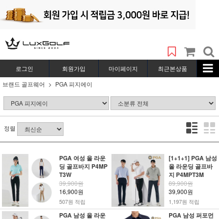
로그인
회원가입
마이페이지
최근본상품
브랜드 골프웨어
PGA 피지에이
정렬
PGA 여성 올 라운
[1+1+1] PGA 남성
딩 골프바지 P4MP
올 라운딩 골프바
T3W
지 P4MPT3M
39,900원
89,900원
16,900원
39,900원
507원 적립
1,197원 적립
PGA 남성 올 라운
PGA 남성 퍼포먼