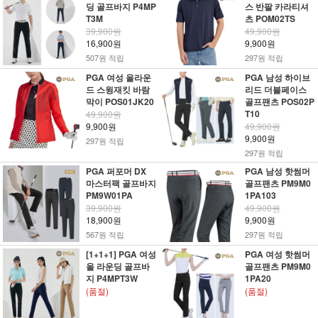
딩 골프바지 P4MP
스 반팔 카라티셔
T3M
츠 POM02TS
39,900원
49,900원
16,900원
9,900원
507원 적립
297원 적립
PGA 여성 올라운
PGA 남성 하이브
드 스윙재킷 바람
리드 더블페이스
막이 POS01JK20
골프팬츠 POS02P
T10
49,900원
9,900원
49,900원
9,900원
297원 적립
297원 적립
PGA 퍼포머 DX
PGA 남성 핫썸머
마스터팩 골프바지
골프팬츠 PM9M0
PM9W01PA
1PA103
39,900원
49,900원
18,900원
9,900원
567원 적립
297원 적립
[1+1+1] PGA 여성
PGA 여성 핫썸머
올 라운딩 골프바
골프팬츠 PM9M0
지 P4MPT3W
1PA20
(품절)
(품절)