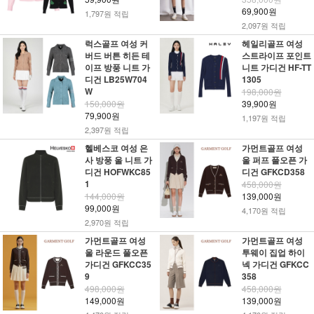
69,900원
1,797원 적립
2,097원 적립
럭스골프 여성 커
헤일리골프 여성
버드 버튼 히든 테
스트라이프 포인트
이프 방풍 니트 가
니트 가디건 HF-TT
디건 LB25W704
1305
W
198,000원
150,000원
39,900원
79,900원
1,197원 적립
2,397원 적립
헬베스코 여성 은
가먼트골프 여성
사 방풍 울 니트 가
울 퍼프 풀오픈 가
디건 HOFWKC85
디건 GFKCD358
1
458,000원
144,000원
139,000원
99,000원
4,170원 적립
2,970원 적립
가먼트골프 여성
가먼트골프 여성
울 라운드 풀오픈
투웨이 집업 하이
가디건 GFKCC35
넥 가디건 GFKCC
9
358
498,000원
458,000원
149,000원
139,000원