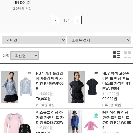
99,000원
2,970원 적립
1
/
1
정렬
RB7 여성 풀집업
RB7 여성 고신축
페이즐리 메쉬 가
에어홀 밴딩 후드
디건 R4MWJP66
베스트 가디건 R3
8
MWJP664
114,000원
144,000원
79,000원
99,000원
2,370원 적립
2,970원 적립
럭스골프 여성 아
레인메이커 여성
가일 파인 니트 가
단추 포인트 니트
디건 GQ6S702W
가디건 R21WCS0
4
119,000원
59,900원
358,000원