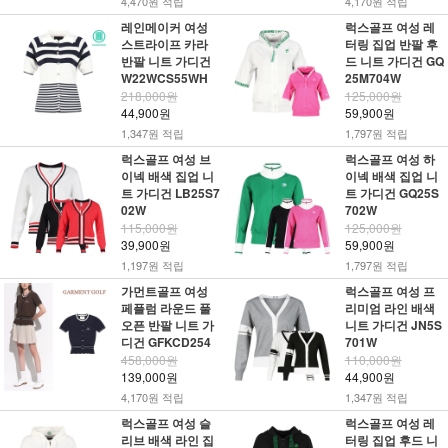
4,470원 적립
4,170원 적립
레인메이커 여성
럭스골프 여성 레
스트라이프 카라
터링 집업 반팔 후
반팔 니트 가디건
드 니트 가디건 GQ
W22WCS55WH
25M704W
218,000원
125,000원
44,900원
59,900원
1,347원 적립
1,797원 적립
럭스골프 여성 브
럭스골프 여성 하
이넥 배색 집업 니
이넥 배색 집업 니
트 가디건 LB25S7
트 가디건 GQ25S
02W
702W
115,000원
125,000원
39,900원
59,900원
1,197원 적립
1,797원 적립
가먼트골프 여성
럭스골프 여성 프
페플럼 라운드 풀
리미엄 라인 배색
오픈 반팔 니트 가
니트 가디건 JN5S
디건 GFKCD254
701W
458,000원
110,000원
139,000원
44,900원
4,170원 적립
1,347원 적립
럭스골프 여성 슬
럭스골프 여성 레
리브 배색 라인 집
터링 집업 후드 니