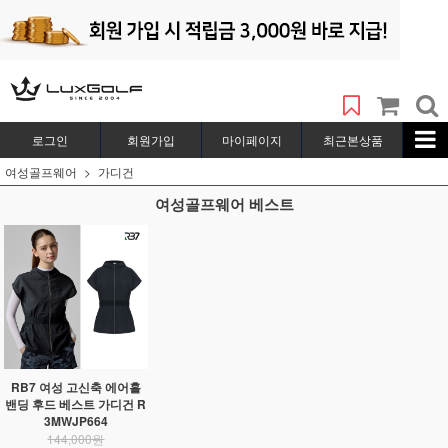
로그인
회원가입
마이페이지
최근본상품
여성골프웨어
가디건
여성골프웨어 베스트
RB7 여성 고신축 에어홀
밴딩 후드 베스트 가디건 R
3MWJP664
144,000원