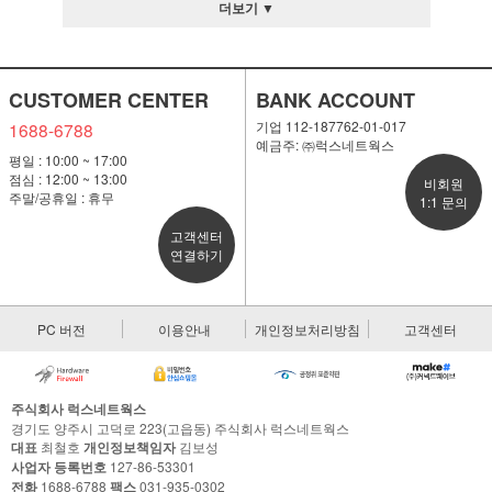
더보기 ▼
CUSTOMER CENTER
BANK ACCOUNT
기업 112-187762-01-017
1688-6788
예금주: ㈜럭스네트웍스
평일 : 10:00 ~ 17:00
점심 : 12:00 ~ 13:00
비회원
주말/공휴일 : 휴무
1:1 문의
고객센터
연결하기
PC 버전
이용안내
개인정보처리방침
고객센터
주식회사 럭스네트웍스
경기도 양주시 고덕로 223(고읍동) 주식회사 럭스네트웍스
대표
최철호
개인정보책임자
김보성
사업자 등록번호
127-86-53301
전화
1688-6788
팩스
031-935-0302