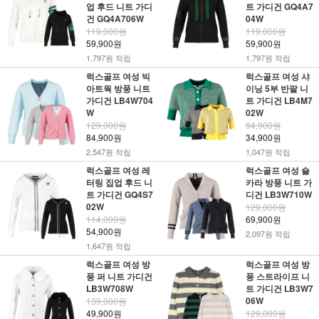
업 후드 니트 가디
트 가디건 GQ4A7
건 GQ4A706W
04W
119,000원
119,000원
59,900원
59,900원
1,797원 적립
1,797원 적립
럭스골프 여성 빅
럭스골프 여성 샤
아트웍 방풍 니트
이닝 5부 반팔 니
가디건 LB4W704
트 가디건 LB4M7
W
02W
129,000원
94,900원
84,900원
34,900원
2,547원 적립
1,047원 적립
럭스골프 여성 레
럭스골프 여성 숄
터링 집업 후드 니
카라 방풍 니트 가
트 가디건 GQ4S7
디건 LB3W710W
02W
129,000원
114,000원
69,900원
54,900원
2,097원 적립
1,647원 적립
럭스골프 여성 방
럭스골프 여성 방
풍 퍼 니트 가디건
풍 스트라이프 니
LB3W708W
트 가디건 LB3W7
06W
139,000원
49,900원
129,000원