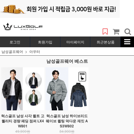
로그인
회원가입
마이페이지
최근본상품
남성골프웨어
아우터
남성골프웨어 베스트
럭스골프 남성 사각 퀼트 고
럭스골프 남성 하이브리드
퀄리티 경량 패딩 점퍼 LX4
웨이브 퀼팅 덕다운 재킷 A
W801
S3W802
49,900원
84,900원