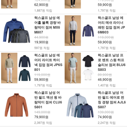
62,900원
59,900원
1,887원 적립
1,797원 적립
럭스골프 남성 에
럭스골프 남성 에
어홀 블록 경량 바
어리 메쉬 라이너
람막이 점퍼 MX6
패턴 집업 점퍼 JP
M807
6M803
44,900원
119,000원
19,900원
59,900원
597원 적립
1,797원 적립
럭스골프 남성 에
럭스골프 남성 프
어리 라이트 하이
로 벤트 스윙 하프
넥 집업 점퍼 JP6S
슬리브 점퍼 BLU6
801
S803
119,000원
89,900원
59,900원
46,900원
1,797원 적립
1,407원 적립
럭스골프 남성 어
럭스골프 남성 어
반 필드 액션 윙 바
반 필드 에어로 펀
람막이 점퍼 CLU6
칭 경량 점퍼 AJL6
S801
S807
149,000원
139,000원
79,900원
74,900원
2,397원 적립
2,247원 적립