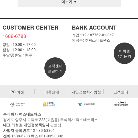
더보기 ▼
CUSTOMER CENTER
BANK ACCOUNT
기업 112-187762-01-017
1688-6788
예금주: ㈜럭스네트웍스
평일 : 10:00 ~ 17:00
점심 : 12:00 ~ 13:00
비회원
주말/공휴일 : 휴무
1:1 문의
고객센터
연결하기
PC 버전
이용안내
개인정보처리방침
고객센터
주식회사 럭스네트웍스
경기도 양주시 고덕로 223(고읍동) 주식회사 럭스네트웍스
대표
최철호
개인정보책임자
김보성
사업자 등록번호
127-86-53301
전화
1688-6788
팩스
031-935-0302