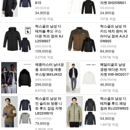
815
자켓 SH25W801
69,900원
59,900원
34,900원
24,900원
1,047원 적립
747원 적립
럭스골프 남성 디
럭스골프 남성 자
테처블 후드 구스
카드 매치 윈터 퍼
다운 하프 점퍼 AJ
라이닝 점퍼 AJL2
L25W807
5W805
205,000원
165,000원
109,000원
84,900원
3,270원 적립
2,547원 적립
메종마스터 남녀공
헤일리골프 남성
용 프리미엄 메종
경량 덕다운 저지
무스탕 M43JK02
자켓 HW-WO2017
499,000원
238,000원
299,000원
46,900원
8,970원 적립
1,407원 적립
럭스골프 남성 라
럭스골프 남성 디
인 슬리브 방풍 니
테처블 후드 패딩
트 후드 집업 자켓
점퍼 BLU25W803
LB25W815
105,000원
150,000원
54,900원
79,900원
1,647원 적립
2,397원 적립