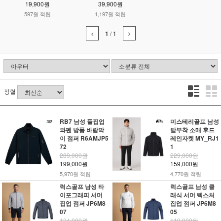
19,900원
39,900원
597원 적립
1,197원 적립
1
/
1
정렬
RB7 남성 풀집업
미스테리골프 남성
와펜 방풍 바람막
탈부착 소매 후드
이 점퍼 R6AMJP5
레인자켓 MY_RJ1
72
1
289,000원
229,000원
199,000원
159,000원
5,970원 적립
4,770원 적립
럭스골프 남성 타
럭스골프 남성 클
이포그래피 서머
래식 서머 텍스처
집업 점퍼 JP6M8
집업 점퍼 JP6M8
07
05
124,000원
119,000원