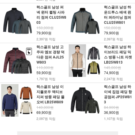
럭스골프 남성 퍼
럭스골프 남성 하
넥 윈터 퀼팅 사파
운드투스 배색 윈
리 점퍼 CLU25W8
터 퍼라이닝 점퍼
03
CLU25W801
150,000원
150,000원
79,900원
79,900원
2,397원 적립
2,397원 적립
럭스골프 남성 고
럭스골프 남성 하
주파 엠보 경량 덕
이브리드 패딩 믹
다운 점퍼 AJL25
스 방풍 니트 자켓
W803
LB25W813
110,000원
145,000원
59,900원
74,900원
1,797원 적립
2,247원 적립
럭스골프 남성 이
럭스골프 남성 하
지플로우 액티브
이넥 집업 패딩 항
지퍼 방풍 패딩 풀
공점퍼 JP25W81
오버 LB25W809
3
140,000원
84,900원
69,900원
36,900원
2,097원 적립
1,107원 적립