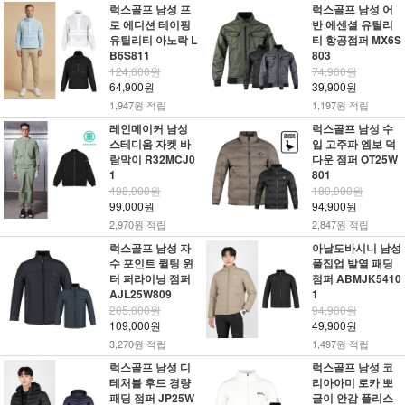
럭스골프 남성 프
럭스골프 남성 어
로 에디션 테이핑
반 에센셜 유틸리
유틸리티 아노락 L
티 항공점퍼 MX6S
B6S811
803
124,000원
74,900원
64,900원
39,900원
1,947원 적립
1,197원 적립
레인메이커 남성
럭스골프 남성 수
스테디움 자켓 바
입 고주파 엠보 덕
람막이 R32MCJ0
다운 점퍼 OT25W
1
801
498,000원
180,000원
99,000원
94,900원
2,970원 적립
2,847원 적립
럭스골프 남성 자
아날도바시니 남성
수 포인트 퀼팅 윈
풀집업 발열 패딩
터 퍼라이닝 점퍼
점퍼 ABMJK5410
AJL25W809
1
205,000원
94,900원
109,000원
49,900원
3,270원 적립
1,497원 적립
럭스골프 남성 디
럭스골프 남성 코
테처블 후드 경량
리아아미 로카 뽀
패딩 점퍼 JP25W
글이 안감 플리스