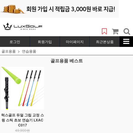
로그인
회원가입
마이페이지
최근본상품
골프용품
연습용품
골프용품 베스트
럭스골프 듀얼 그립 교정 스
윙 스틱 초보 연습기 LXAC
C017
49,900원