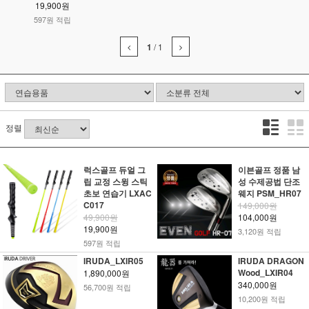
19,900원
597원 적립
1
/
1
정렬
럭스골프 듀얼 그
이븐골프 정품 남
립 교정 스윙 스틱
성 수제공법 단조
초보 연습기 LXAC
웨지 PSM_HR07
C017
149,000원
49,900원
104,000원
19,900원
3,120원 적립
597원 적립
IRUDA_LXIR05
IRUDA DRAGON
Wood_LXIR04
1,890,000원
340,000원
56,700원 적립
10,200원 적립